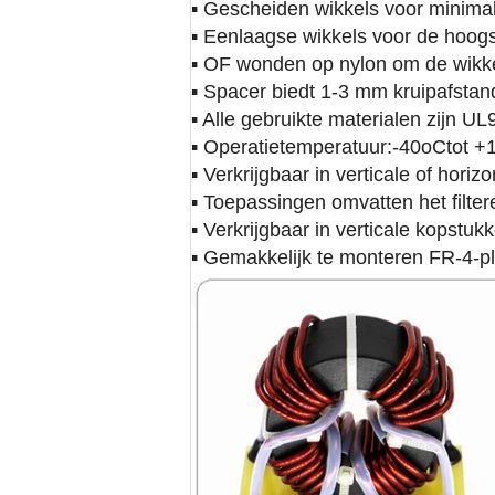
▪ Gescheiden wikkels voor minimal
▪ Eenlaagse wikkels voor de hoog
▪ OF wonden op nylon om de wikk
▪ Spacer biedt 1-3 mm kruipafsta
▪ Alle gebruikte materialen zijn U
▪ Operatietemperatuur:
-
40
oC
tot +
▪ Verkrijgbaar in verticale of horiz
▪ Toepassingen omvatten het filte
▪ Verkrijgbaar in verticale kopst
▪ Gemakkelijk te monteren FR-4-pl