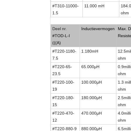
#T310-11000-
11.000 mH
184.0
1.5
ohm
Laag profiel, kleine grootte Common Mode
Deel nr.
Inductievermogen
Max. D
#TOD-L-I
Resiste
(((A)
#T220-1180-
1.180mH
12.5mil
7.5
ohm
#T220-65-
65.000
μ
H
0.9milli
23.5
ohm
#T220-100-
100.000
μ
H
1.3 mill
19
ohm
#T220-180-
180.000
μ
H
2.5milli
15
ohm
#T220-470-
470.000
μ
H
4.0milli
12
ohm
#T220-880-9
880.000
μ
H
6.5milli