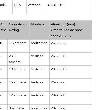
milli-
1.5A
Verticaal
40
×
40
×
19
 Choke
.C.
Gelijkstroom
Montage
Afmeting ((mm)
ntie
Rating
Grootte van de spoel
code A
×
B.
×
C
li-
7.5 ampère
horizontaal
26
×
28
×
20
-
23.5
Verticaal
26
×
26
×
18
ampère
i-
19 Ampère
Verticaal
28
×
26
×
18
-
15 ampère
Verticaal
26
×
26
×
20
-
12 ampère
Verticaal
28
×
26
×
18
-
9 ampère
horizontaal
28
×
30
×
20