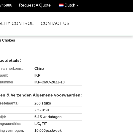
Request A Quote
Dutch
3745886
LITY CONTROL
CONTACT US
Cm Chokes
uctdetails:
 van herkomst:
China
aam:
IKP
lnummer:
IKP-CMC-2022-10
len & Verzenden Algemene voorwaarden:
estelaantal:
200 stuks
2.52USD
ijd:
5-15 werkdagen
ingscondities:
L/C, T/T
ing vermogen:
10,000pcs/week