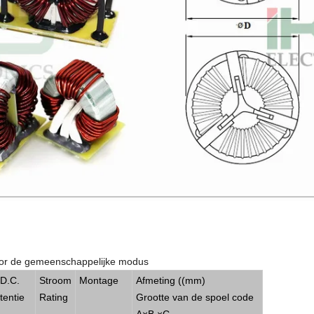
oor de gemeenschappelijke modus
D.C.
Stroom
Montage
Afmeting ((mm)
tentie
Rating
Grootte van de spoel code
A
×
B.
×
C