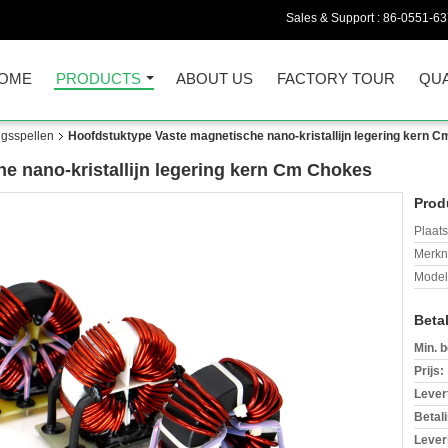
Sales & Support :
86-0551-6
OME
PRODUCTS
ABOUT US
FACTORY TOUR
QUA
ngsspellen
Hoofdstuktype Vaste magnetische nano-kristallijn legering kern 
e nano-kristallijn legering kern Cm Chokes
Prod
Plaats
Merkn
Mode
Beta
Min. b
Prijs:
Levert
Betal
Lever