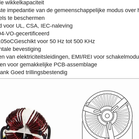
e wikkelkapaciteit
ste impedantie van de gemeenschappelijke modus over h
els te beschermen
nd voor UL, CSA, IEC-naleving
L94-VO-gecertificeerd
105
oC
Geschikt voor 50 Hz tot 500 KHz
ontale bevestiging
ren van elektriciteitsleidingen, EMI/REI voor schakelmo
ukken voor gemakkelijke PCB-assemblage
ank Goed trillingsbestendig