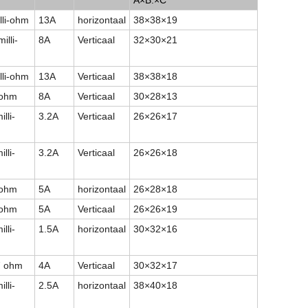
lli-ohm
13A
horizontaal
38
×
38
×
19
illi-
8A
Verticaal
32
×
30
×
21
lli-ohm
13A
Verticaal
38
×
38
×
18
 ohm
8A
Verticaal
30
×
28
×
13
lli-
3.2A
Verticaal
26
×
26
×
17
lli-
3.2A
Verticaal
26
×
26
×
18
 ohm
5A
horizontaal
26
×
28
×
18
 ohm
5A
Verticaal
26
×
26
×
19
lli-
1.5A
horizontaal
30
×
32
×
16
7 ohm
4A
Verticaal
30
×
32
×
17
lli-
2.5A
horizontaal
38
×
40
×
18