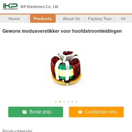
IKP Electronics Co., Ltd.
Home
Products
About Us
Factory Tour
>>
Gewone modusverstikker voor hoofdstroomleidingen
Beste prijs
Contacteer ons
Productdetails