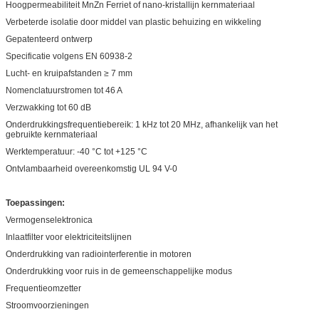
Hoogpermeabiliteit MnZn Ferriet of nano-kristallijn kernmateriaal
Verbeterde isolatie door middel van plastic behuizing en wikkeling
Gepatenteerd ontwerp
Specificatie volgens EN 60938-2
Lucht- en kruipafstanden ≥ 7 mm
Nomenclatuurstromen tot 46 A
Verzwakking tot 60 dB
Onderdrukkingsfrequentiebereik: 1 kHz tot 20 MHz, afhankelijk van het
gebruikte kernmateriaal
Werktemperatuur: -40 °C tot +125 °C
Ontvlambaarheid overeenkomstig UL 94 V-0
Toepassingen:
Vermogenselektronica
Inlaatfilter voor elektriciteitslijnen
Onderdrukking van radiointerferentie in motoren
Onderdrukking voor ruis in de gemeenschappelijke modus
Frequentieomzetter
Stroomvoorzieningen