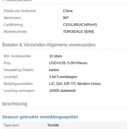
Plaats van herkomst:
China
Merknaam:
IKP
Certificering:
CE/UL/REACH/RoHS
Modelnummer:
TOROIDALE SERIE
Betalen & Verzenden Algemene voorwaarden
Min. bestelaantal:
10 stuks
Prijs:
USD+0.05~5.00+Pieces
Verpakking Details:
karton
Levertijd:
3 tot 5 werkdagen
Betalingscondities:
L/C, D/A, D/P, T/T, Western Union,
Levering vermogen:
10000 stuk/week
beschrijving
Gewoon gebruikte verstikkingsspellen
Type kern:
Toroïde