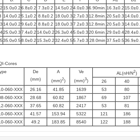
.2
15.0±0.2
6.8±0.2
7.3±0.2
14.5±0.2
4.0±0.3
6.90min.
16.3±0.2
15.0±0.
3
14.0±0.2
5.1±0.2
8.8±0.2
18.0±0.3
2.7±0.3
12.8min.
20.5±0.3
14.0±0.
.3
14.0±0.2
9.6±0.2
8.8±0.2
18.0±0.3
7.2±0.3
12.8min.
20.5±0.3
14.0±0.
.4
25.0±0.3
7.4±0.2
14.0±0.2
26.3±0.4
5.0±0.3
20.6min.
29.0±0.4
28.4±0.
.5
35.0±0.5
8.0±0.2
15.3±0.2
32.4±0.5
5.7±0.3
28.0min
37.5±0.5
36.9±0.
QI-Cores
ype
De
A
Ve
2
AL(nH/N
)
(mm)
2
3
(mm)
)
(mm)
)
26
40
10-060-XXX
26.16
41.85
1639
53
80
08-060-XXX
28.68
60.82
1867
69
107
12-060-XXX
37.65
60.82
2417
53
81
10-060-XXX
41.57
153.94
5322
121
186
10-060-XXX
49.2
183.85
8540
122
188