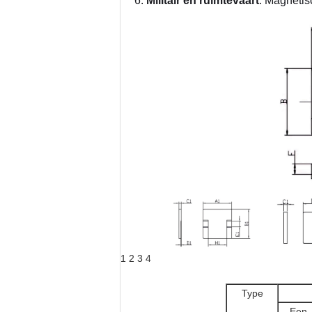
Militair en ruimtevaart
: Magneti
1 2 3 4
Type
Een