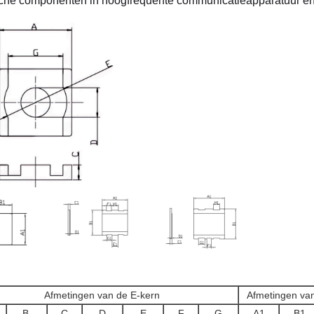
sche componenten in hoogfrequente communicatieapparatuur en
Afmetingen van de E-kern
Afmetingen van
B.
C
D
E
F
G
A1
B1