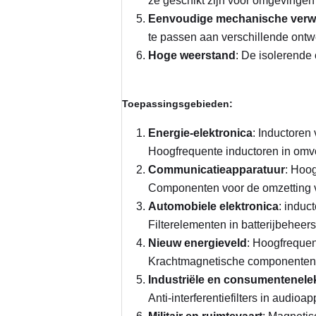
ze geschikt zijn voor omgevingen
Eenvoudige mechanische verw
te passen aan verschillende ontw
Hoge weerstand
: De isolerende
Toepassingsgebieden:
Energie-elektronica
: Inductoren
Hoogfrequente inductoren in omv
Communicatieapparatuur
: Hoog
Componenten voor de omzetting v
Automobiele elektronica
: induc
Filterelementen in batterijbehee
Nieuw energieveld
: Hoogfrequen
Krachtmagnetische componenten i
Industriële en consumentenele
Anti-interferentiefilters in audioa