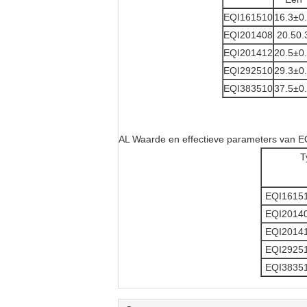
EQI161510
16.3±0
EQI201408
20.50.
EQI201412
20.5±0
EQI292510
29.3±0
EQI383510
37.5±0
AL Waarde en effectieve parameters van E
T
EQI1615
EQI2014
EQI2014
EQI2925
EQI3835