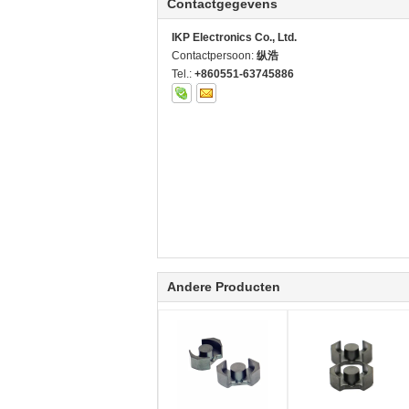
Contactgegevens
IKP Electronics Co., Ltd.
Contactpersoon:
纵浩
Tel.:
+860551-63745886
Andere Producten