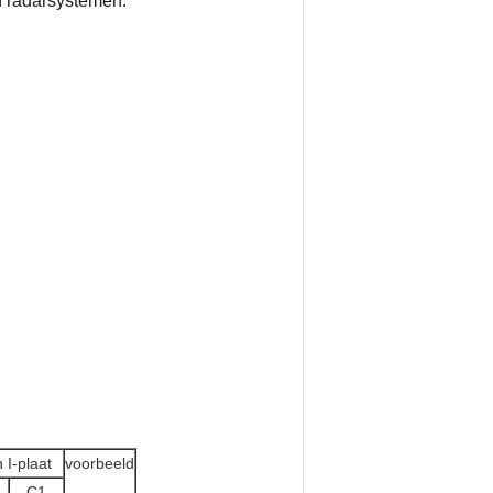
 radarsystemen.
 I-plaat
voorbeeld
C1