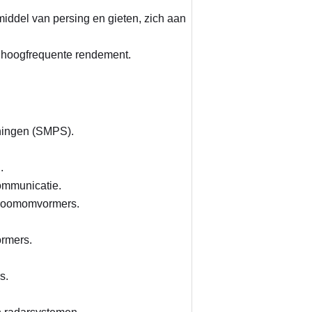
del van persing en gieten, zich aan 
et hoogfrequente rendement.
eningen (SMPS).
.
ommunicatie.
stroomomvormers.
ormers.
s.