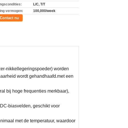
ingscondities:
L/C, T/T
ing vermogen:
100,000/week
Contact nu
jzer-nikkellegeringspoeder) worden 
baarheid wordt gehandhaafd.met een 
al bij hoge frequenties merkbaar), 
DC-biasvelden, geschikt voor 
nimaal met de temperatuur, waardoor 