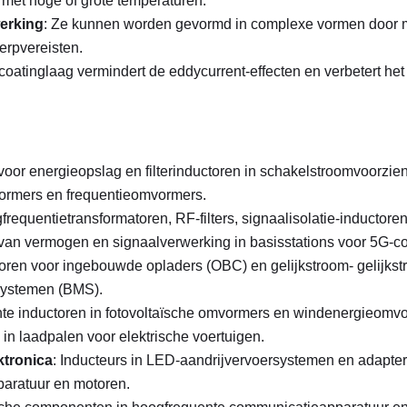
 met hoge of grote temperaturen.
erking
: Ze kunnen worden gevormd in complexe vormen door mid
erpvereisten.
 coatinglaag vermindert de eddycurrent-effecten en verbetert h
 voor energieopslag en filterinductoren in schakelstroomvoorzi
ormers en frequentieomvormers.
frequentietransformatoren, RF-filters, signaalisolatie-inductoren
an vermogen en signaalverwerking in basisstations voor 5G-c
toren voor ingebouwde opladers (OBC) en gelijkstroom- gelijk
rsystemen (BMS).
te inductoren in fotovoltaïsche omvormers en windenergieomv
n laadpalen voor elektrische voertuigen.
ktronica
: Inducteurs in LED-aandrijvervoersystemen en adapter
pparatuur en motoren.