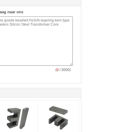
raag naar ons
(
0
/ 3000)