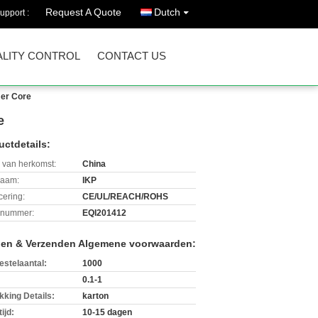
Request A Quote
Dutch
upport :
LITY CONTROL
CONTACT US
mer Core
e
uctdetails:
 van herkomst:
China
aam:
IKP
icering:
CE/UL/REACH/ROHS
lnummer:
EQI201412
len & Verzenden Algemene voorwaarden:
estelaantal:
1000
0.1-1
kking Details:
karton
ijd:
10-15 dagen