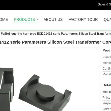
Sales & S
OME
PRODUCTS
ABOUT US
FACTORY TOUR
QUA
FeSiAl legering kern type EQI201412 serie Parameters Silicon Steel Transfor
1412 serie Parameters Silicon Steel Transformer Cor
Prod
Plaats
Merkn
Certif
Mode
Beta
Min. b
Prijs:
Verpa
Levert