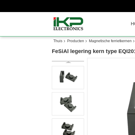
H
Thuis
Producten
Magnetische ferrietkernen
FeSiAl legering kern type EQI20