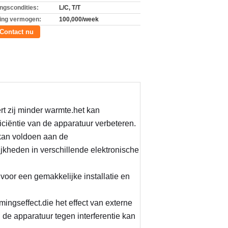
ingscondities:
L/C, T/T
ing vermogen:
100,000/week
Contact nu
t zij minder warmte.het kan 
ficiëntie van de apparatuur verbeteren.
an voldoen aan de 
kheden in verschillende elektronische 
voor een gemakkelijke installatie en 
ngseffect.die het effect van externe 
de apparatuur tegen interferentie kan 