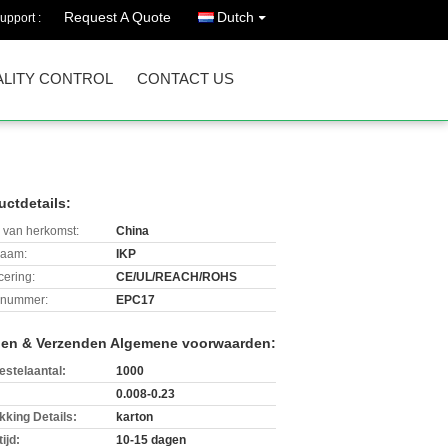
Request A Quote
Dutch
upport :
LITY CONTROL
CONTACT US
uctdetails:
 van herkomst:
China
aam:
IKP
icering:
CE/UL/REACH/ROHS
lnummer:
EPC17
len & Verzenden Algemene voorwaarden:
estelaantal:
1000
0.008-0.23
kking Details:
karton
ijd:
10-15 dagen