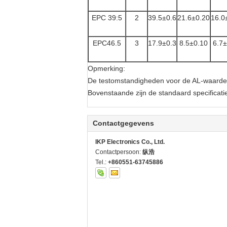
EPC 39:5
2
39.5±0.6
21.6±0.20
16.0
EPC46.5
3
17.9±0.3
8.5±0.10
6.7±
Opmerking:
De testomstandigheden voor de AL-waarde z
Bovenstaande zijn de standaard specificati
Contactgegevens
IKP Electronics Co., Ltd.
Contactpersoon:
纵浩
Tel.:
+860551-63745886