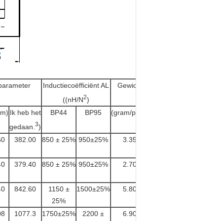
 parameter
Inductiecoëfficiënt AL
Gewicht
2
((nH/N
)
mm)
Ik heb het
BP44
BP95
(gram/paar)
3
gedaan.
)
60
382.00
850 ± 25%
950±25%
3.35
40
379.40
850 ± 25%
950±25%
2.70
40
842.60
1150 ±
1500±25%
5.80
25%
08
1077.3
1750±25%
2200 ±
6.90