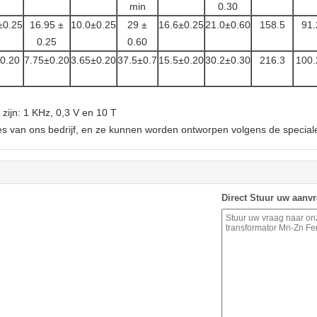
min
0.30
±0.25
16.95 ±
10.0±0.25
29 ±
16.6±0.25
21.0±0.60
158.5
91.
0.25
0.60
0.20
7.75±0.20
3.65±0.20
37.5±0.7
15.5±0.20
30.2±0.30
216.3
100.
ijn: 1 KHz, 0,3 V en 10 T
es van ons bedrijf, en ze kunnen worden ontworpen volgens de speciale
Direct Stuur uw aanv