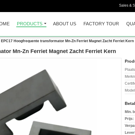
Sales & S
OME
PRODUCTS
ABOUT US
FACTORY TOUR
QUA
EPC17 Hoogfrequente transformator Mn-Zn Ferriet Magnet Zacht Ferriet Kern
tor Mn-Zn Ferriet Magnet Zacht Ferriet Kern
Prod
Plaats
Merkn
Certif
Mode
Beta
Min. b
Prijs:
Verpa
Levert