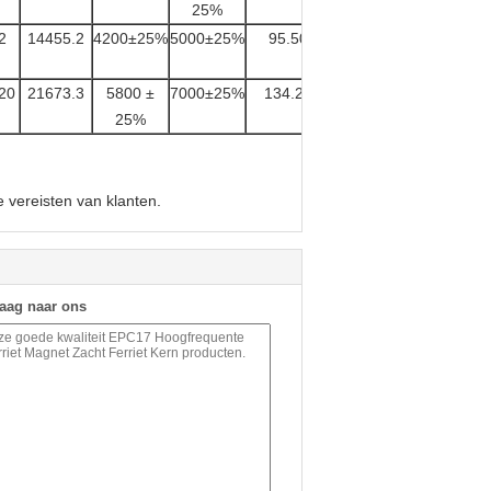
25%
2
14455.2
4200±25%
5000±25%
95.50
20
21673.3
5800 ±
7000±25%
134.20
25%
 vereisten van klanten.
raag naar ons