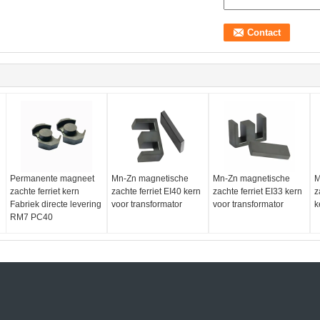
Permanente magneet
Mn-Zn magnetische
Mn-Zn magnetische
M
zachte ferriet kern
zachte ferriet EI40 kern
zachte ferriet EI33 kern
z
Fabriek directe levering
voor transformator
voor transformator
k
RM7 PC40