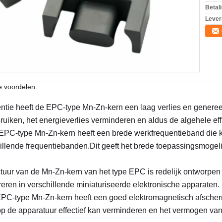
Betal
Lever
 voordelen:
entie heeft de EPC-type Mn-Zn-kern een laag verlies en genereer
ebruiken, het energieverlies verminderen en aldus de algehele ef
 EPC-type Mn-Zn-kern heeft een brede werkfrequentieband die k
llende frequentiebanden.Dit geeft het brede toepassingsmogelij
ctuur van de Mn-Zn-kern van het type EPC is redelijk ontworpen 
greren in verschillende miniaturiseerde elektronische apparaten.
EPC-type Mn-Zn-kern heeft een goed elektromagnetisch afschermi
op de apparatuur effectief kan verminderen en het vermogen van 