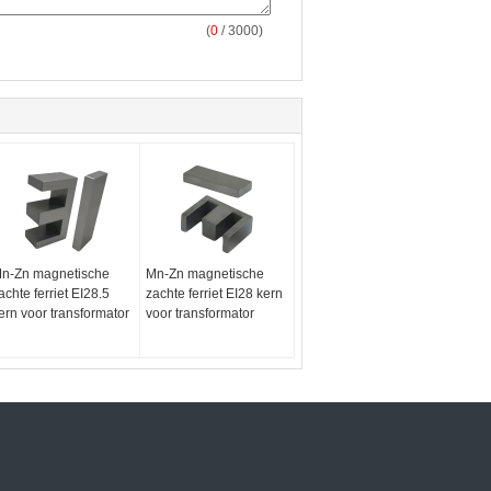
(
0
/ 3000)
n-Zn magnetische
Mn-Zn magnetische
achte ferriet EI28.5
zachte ferriet EI28 kern
ern voor transformator
voor transformator