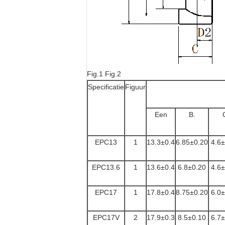
Fig.1 Fig.2
Specificatie
Figuur
Een
B.
EPC13
1
13.3±0.4
6.85±0.20
4.6±
EPC13.6
1
13.6±0.4
6.8±0.20
4.6±
EPC17
1
17.8±0.4
8.75±0.20
6.0±
EPC17V
2
17.9±0.3
8.5±0.10
6.7±