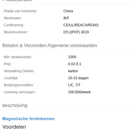
Plaats van herkomst:
China
Merknaam:
IKP
Certificering:
CE/UL/REACH/ROHS
Modelnummer:
DS ((POT) 3019
Betalen & Verzenden Algemene voorwaarden
Min. bestelaantal:
1000
Prijs:
0.02-0.1
Verpakking Details:
karton
Levertijd:
10-15 dagen
Betalingscondities:
L/C, T/T
Levering vermogen:
100,000/week
beschrijving
Magnetische ferrietkernen
Voordelen