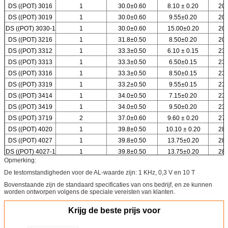
DS ((POT) 3016
1
30.0±0.60
8.10 ± 0.20
20.
DS ((POT) 3019
1
30.0±0.60
9.55±0.20
20.
DS ((POT) 3030-1
1
30.0±0.60
15.00±0.20
20.
DS ((POT) 3216
1
31.8±0.50
8.50±0.20
20.
DS ((POT) 3312
1
33.3±0.50
6.10 ± 0.15
23.
DS ((POT) 3313
1
33.3±0.50
6.50±0.15
23.
DS ((POT) 3316
1
33.3±0.50
8.50±0.15
23.
DS ((POT) 3319
1
33.2±0.50
9.55±0.15
23.
DS ((POT) 3414
1
34.0±0.50
7.15±0.20
23.
DS ((POT) 3419
1
34.0±0.50
9.50±0.20
23.
DS ((POT) 3719
2
37.0±0.60
9.60 ± 0.20
27.
DS ((POT) 4020
1
39.8±0.50
10.10 ± 0.20
28.
DS ((POT) 4027
1
39.8±0.50
13.75±0.20
28.
DS ((POT) 4027-1
1
39.8±0.50
13.75±0.20
28.
Opmerking:
De testomstandigheden voor de AL-waarde zijn: 1 KHz, 0,3 V en 10 T
Bovenstaande zijn de standaard specificaties van ons bedrijf, en ze kunnen
worden ontworpen volgens de speciale vereisten van klanten.
Krijg de beste prijs voor