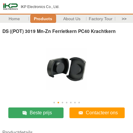
IKP Electronics Co., Ltd.
Home
Products
About Us
Factory Tour
>>
DS ((POT) 3019 Mn-Zn Ferrietkern PC40 Krachtkern
Beste prijs
Contacteer ons
Productdetails