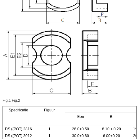
Fig.1 Fig.2
Specificatie
Figuur
Een
B.
DS ((POT) 2816
1
28.0±0.50
8.10 ± 0.20
19.
DS ((POT) 3012
1
30.0±0.60
6.00±0.20
20.