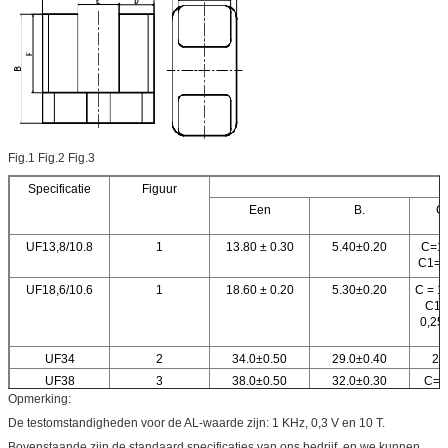
Fig.1 Fig.2 Fig.3
Specificatie
Figuur
Een
B.
C
UF13,8/10.8
1
13.80 ± 0.30
5.40±0.20
C=13
C1=1
UF18,6/10.6
1
18.60 ± 0.20
5.30±0.20
C = 1
C1 =
0,25
UF34
2
34.0±0.50
29.0±0.40
20
UF38
3
38.0±0.50
32.0±0.30
C=2
C1=1
Opmerking:
De testomstandigheden voor de AL-waarde zijn: 1 KHz, 0,3 V en 10 T.
Bovenstaande zijn de standaard specificaties van ons bedrijf, en we kunnen