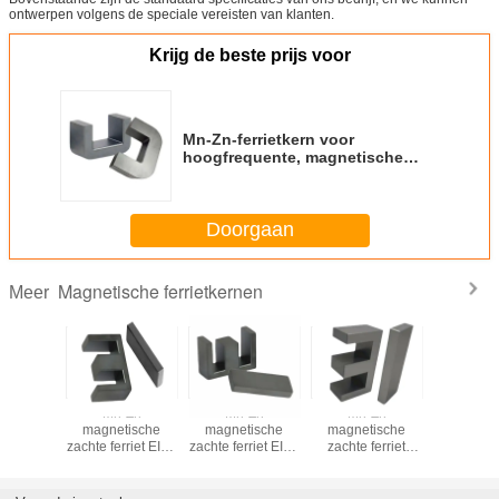
ontwerpen volgens de speciale vereisten van klanten.
Krijg de beste prijs voor
Mn-Zn-ferrietkern voor
hoogfrequente, magnetische
UF38-transformatorkernen
Doorgaan
Magnetische ferrietkernen
Meer
nente
Mn-Zn
Mn-Zn
Mn-Zn
Perman
 zachte
magnetische
magnetische
magnetische
magneet 
t kern
zachte ferriet EI40
zachte ferriet EI33
zachte ferriet
ferriet
 directe
kern voor
kern voor
EI28.5 kern voor
Fabriek d
ng RM7
transformator
transformator
transformator
leverin
40
PC4