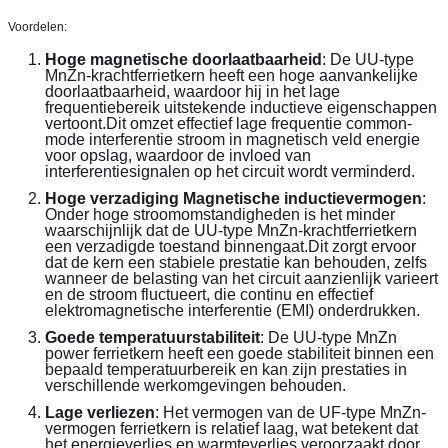
Voordelen:
Hoge magnetische doorlaatbaarheid
: De UU-type 
MnZn-krachtferrietkern heeft een hoge aanvankelijke 
doorlaatbaarheid, waardoor hij in het lage 
frequentiebereik uitstekende inductieve eigenschappen 
vertoont.Dit omzet effectief lage frequentie common-
mode interferentie stroom in magnetisch veld energie 
voor opslag, waardoor de invloed van 
interferentiesignalen op het circuit wordt verminderd.
Hoge verzadiging Magnetische inductievermogen
: 
Onder hoge stroomomstandigheden is het minder 
waarschijnlijk dat de UU-type MnZn-krachtferrietkern 
een verzadigde toestand binnengaat.Dit zorgt ervoor 
dat de kern een stabiele prestatie kan behouden, zelfs 
wanneer de belasting van het circuit aanzienlijk varieert 
en de stroom fluctueert, die continu en effectief 
elektromagnetische interferentie (EMI) onderdrukken.
Goede temperatuurstabiliteit
: De UU-type MnZn 
power ferrietkern heeft een goede stabiliteit binnen een 
bepaald temperatuurbereik en kan zijn prestaties in 
verschillende werkomgevingen behouden.
Lage verliezen
: Het vermogen van de UF-type MnZn-
vermogen ferrietkern is relatief laag, wat betekent dat 
het energieverlies en warmteverlies veroorzaakt door 