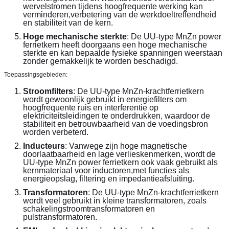
wervelstromen tijdens hoogfrequente werking kan 
verminderen,verbetering van de werkdoeltreffendheid 
en stabiliteit van de kern.
Hoge mechanische sterkte
: De UU-type MnZn power 
ferrietkern heeft doorgaans een hoge mechanische 
sterkte en kan bepaalde fysieke spanningen weerstaan 
zonder gemakkelijk te worden beschadigd.
Toepassingsgebieden:
Stroomfilters
: De UU-type MnZn-krachtferrietkern 
wordt gewoonlijk gebruikt in energiefilters om 
hoogfrequente ruis en interferentie op 
elektriciteitsleidingen te onderdrukken, waardoor de 
stabiliteit en betrouwbaarheid van de voedingsbron 
worden verbeterd.
Inducteurs
: Vanwege zijn hoge magnetische 
doorlaatbaarheid en lage verlieskenmerken, wordt de 
UU-type MnZn power ferrietkern ook vaak gebruikt als 
kernmateriaal voor inductoren,met functies als 
energieopslag, filtering en impedantieafsluiting.
Transformatoren
: De UU-type MnZn-krachtferrietkern 
wordt veel gebruikt in kleine transformatoren, zoals 
schakelingstroomtransformatoren en 
pulstransformatoren.