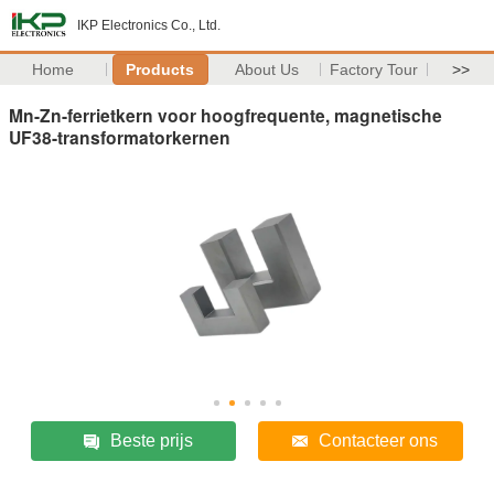
IKP Electronics Co., Ltd.
Home
Products
About Us
Factory Tour
>>
Mn-Zn-ferrietkern voor hoogfrequente, magnetische
UF38-transformatorkernen
Beste prijs
Contacteer ons