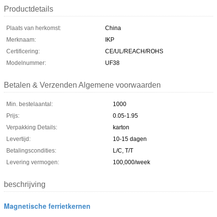
Productdetails
Plaats van herkomst:
China
Merknaam:
IKP
Certificering:
CE/UL/REACH/ROHS
Modelnummer:
UF38
Betalen & Verzenden Algemene voorwaarden
Min. bestelaantal:
1000
Prijs:
0.05-1.95
Verpakking Details:
karton
Levertijd:
10-15 dagen
Betalingscondities:
L/C, T/T
Levering vermogen:
100,000/week
beschrijving
Magnetische ferrietkernen