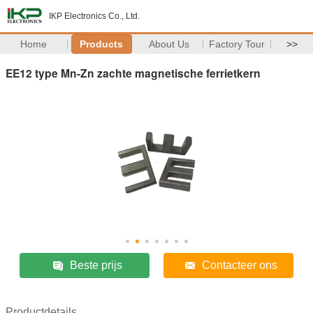
IKP Electronics Co., Ltd.
Home
Products
About Us
Factory Tour
>>
EE12 type Mn-Zn zachte magnetische ferrietkern
Beste prijs
Contacteer ons
Productdetails