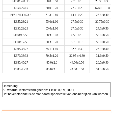
EE50/8/20.3D
50.0±0.50
7.70±0.15
20.30±0.30
EE50/27/15
50.0±0.70
27.2±0.20
14.60 ± 0.30
EE51.3/14.4/23.8
51.3±0.80
14.4±0.20
23.8±0.40
EE55/28/21
55.0±1.00
27.5±0.30
20.75±0.30
EE55/28/25
55.0±1.00
27.5±0.30
24.7±0.30
EE60/4.5/50
60.3±0.70
4.50±0.15
50.0±0.50
EE60/5.7/50
60.3±0.70
5.70±0.15
50.0±0.50
EE65/33/27
65.1±1.40
32.5±0.30
26.9±0.50
EE70/33/32
70.5±1.20
32.95 ± 0.30
31.6±0.50
EE85/45/27
85.0±2.0
44.50±0.50
26.5±0.50
EE85/45/32
85.0±2.0
44.50±0.50
31.5±0.50
Opmerking:
AL-waarde Testomstandigheden: 1 kHz, 0,3 V, 100 T
Het bovenstaande is de standaard specificatie van ons bedrijf en kan worden
ontworpen volgens de speciale vereisten van klanten.