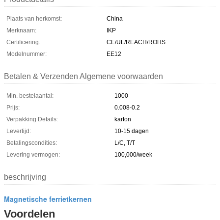
Plaats van herkomst:
China
Merknaam:
IKP
Certificering:
CE/UL/REACH/ROHS
Modelnummer:
EE12
Betalen & Verzenden Algemene voorwaarden
Min. bestelaantal:
1000
Prijs:
0.008-0.2
Verpakking Details:
karton
Levertijd:
10-15 dagen
Betalingscondities:
L/C, T/T
Levering vermogen:
100,000/week
beschrijving
Magnetische ferrietkernen
Voordelen