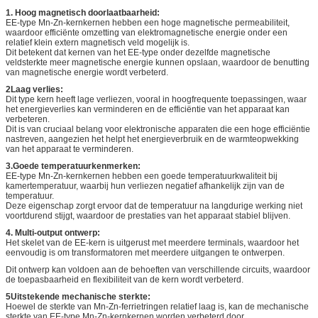
1. Hoog magnetisch doorlaatbaarheid:
EE-type Mn-Zn-kernkernen hebben een hoge magnetische permeabiliteit,
waardoor efficiënte omzetting van elektromagnetische energie onder een
relatief klein extern magnetisch veld mogelijk is.
Dit betekent dat kernen van het EE-type onder dezelfde magnetische
veldsterkte meer magnetische energie kunnen opslaan, waardoor de benutting
van magnetische energie wordt verbeterd.
2Laag verlies:
Dit type kern heeft lage verliezen, vooral in hoogfrequente toepassingen, waar
het energieverlies kan verminderen en de efficiëntie van het apparaat kan
verbeteren.
Dit is van cruciaal belang voor elektronische apparaten die een hoge efficiëntie
nastreven, aangezien het helpt het energieverbruik en de warmteopwekking
van het apparaat te verminderen.
3.Goede temperatuurkenmerken:
EE-type Mn-Zn-kernkernen hebben een goede temperatuurkwaliteit bij
kamertemperatuur, waarbij hun verliezen negatief afhankelijk zijn van de
temperatuur.
Deze eigenschap zorgt ervoor dat de temperatuur na langdurige werking niet
voortdurend stijgt, waardoor de prestaties van het apparaat stabiel blijven.
4. Multi-output ontwerp:
Het skelet van de EE-kern is uitgerust met meerdere terminals, waardoor het
eenvoudig is om transformatoren met meerdere uitgangen te ontwerpen.
Dit ontwerp kan voldoen aan de behoeften van verschillende circuits, waardoor
de toepasbaarheid en flexibiliteit van de kern wordt verbeterd.
5Uitstekende mechanische sterkte:
Hoewel de sterkte van Mn-Zn-ferrietringen relatief laag is, kan de mechanische
sterkte van EE-type Mn-Zn-kernkernen worden verbeterd door