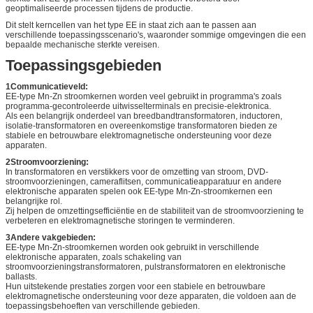
geoptimaliseerde processen tijdens de productie.
Dit stelt kerncellen van het type EE in staat zich aan te passen aan
verschillende toepassingsscenario's, waaronder sommige omgevingen die een
bepaalde mechanische sterkte vereisen.
Toepassingsgebieden
1Communicatieveld:
EE-type Mn-Zn stroomkernen worden veel gebruikt in programma's zoals
programma-gecontroleerde uitwisselterminals en precisie-elektronica.
Als een belangrijk onderdeel van breedbandtransformatoren, inductoren,
isolatie-transformatoren en overeenkomstige transformatoren bieden ze
stabiele en betrouwbare elektromagnetische ondersteuning voor deze
apparaten.
2Stroomvoorziening:
In transformatoren en verstikkers voor de omzetting van stroom, DVD-
stroomvoorzieningen, cameraflitsen, communicatieapparatuur en andere
elektronische apparaten spelen ook EE-type Mn-Zn-stroomkernen een
belangrijke rol.
Zij helpen de omzettingsefficiëntie en de stabiliteit van de stroomvoorziening te
verbeteren en elektromagnetische storingen te verminderen.
3Andere vakgebieden:
EE-type Mn-Zn-stroomkernen worden ook gebruikt in verschillende
elektronische apparaten, zoals schakeling van
stroomvoorzieningstransformatoren, pulstransformatoren en elektronische
ballasts.
Hun uitstekende prestaties zorgen voor een stabiele en betrouwbare
elektromagnetische ondersteuning voor deze apparaten, die voldoen aan de
toepassingsbehoeften van verschillende gebieden.