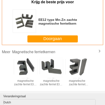
Krijg de beste prijs voor
EE12 type Mn-Zn zachte
magnetische ferrietkern
Doorgaan
Magnetische ferrietkernen
Meer
nente
Mn-Zn
Mn-Zn
Mn-Zn
Perman
 zachte
magnetische
magnetische
magnetische
magneet 
t kern
zachte ferriet EI40
zachte ferriet EI33
zachte ferriet
ferriet
 directe
kern voor
kern voor
EI28.5 kern voor
Fabriek d
ng RM7
transformator
transformator
transformator
leverin
40
PC4
Veranderingstaal
Dutch