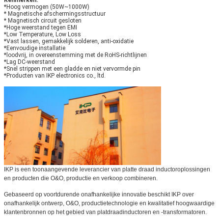
*Hoog vermogen (50W~1000W)
* Magnetische afschermingsstructuur
* Magnetisch circuit gesloten
*Hoge weerstand tegen EMI
*Low Temperature, Low Loss
*Vast lassen, gemakkelijk solderen, anti-oxidatie
*Eenvoudige installatie
*loodvrij, in overeenstemming met de RoHS-richtlijnen
*Lag DC-weerstand
*Snel strippen met een gladde en niet vervormde pin
*Producten van IKP electronics co., ltd.
IKP is een toonaangevende leverancier van platte draad inductoroplossingen
en producten die O&O, productie en verkoop combineren.
Gebaseerd op voortdurende onafhankelijke innovatie beschikt IKP over
onafhankelijk ontwerp, O&O, productietechnologie en kwalitatief hoogwaardige
klantenbronnen op het gebied van platdraadinductoren en -transformatoren.