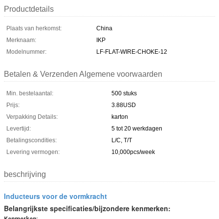
Productdetails
Plaats van herkomst:
China
Merknaam:
IKP
Modelnummer:
LF-FLAT-WIRE-CHOKE-12
Betalen & Verzenden Algemene voorwaarden
Min. bestelaantal:
500 stuks
Prijs:
3.88USD
Verpakking Details:
karton
Levertijd:
5 tot 20 werkdagen
Betalingscondities:
L/C, T/T
Levering vermogen:
10,000pcs/week
beschrijving
Inducteurs voor de vormkracht
Belangrijkste specificaties/bijzondere kenmerken:
Kenmerken: