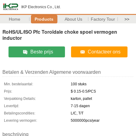
IKP Electronics Co., Ltd.
Home
Products
About Us
Factory Tour
>>
RoHS/UL/ISO Pfc Toroïdale choke spoel vermogen
inductor
Beste prijs
Contacteer ons
Betalen & Verzenden Algemene voorwaarden
Min. bestelaantal:
100 stuks
Prijs:
$ 0.15-0.5/PCS
Verpakking Details:
karton, pallet
Levertijd:
7-15 dagen
Betalingscondities:
L/C, T/T
Levering vermogen:
5000000pcs/year
beschrijving