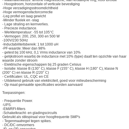
- Hoogstroom, horizontale of verticale bevestiging
-Hoge verzadigingsstroomdichtheid
-Hoge vermogensfactorcorrectie
-Leg profiel en laag gewicht
-Minder fluxlek en -slag
- Lage straling en kernverlies.
- Precieze inductance.
- Werktemperatuur: -55 tot 105°C
- Vermogen: 200, 250, 300 en 500 W
-100V/230 50Hz
-Inductabiliteitsbereik: 1 tot 1000 uH
-PF-waarde: Meer dan 98%
- getest bij 100 kHz, 0,1 Vrms inductance van 10%
- gelijkstroom waarbij de inductance met 10% (type) daalt ten opzichte van haar
waarde zonder stroom
- Elektrische eigenschappen bij 25 graden Celsius
- Isolatie: klasse B (130° C), klasse F (155° C), klasse H (180° C), klasse N
(200° C) en klasse R (220° C)
- Certificaten: UL, CQC en CE
- Uitstekend gebruik van elektriciteit, goed voor milieubescherming
- Op maat gemaakte specificaties worden aanvaard
Toepassingen:
- Frequentie Power.
-UPS.
-EMI/RFI-filters
-Schakelkracht- en gladingscircuits
Gebruikt als stikspiraal voor hoogfrequente SMP's
- Tegenmaatregel tegen spikes.
- DC/DC-omvormers
-IP- en OP-apparaten