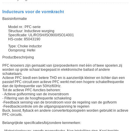
Inducteurs voor de vormkracht
Basisinformatie
Model nr.: PFC-serie
Structuur: Inductieve wurging
Specificatie: UL/ROSH/ISO900/ISO14001
HS-code: 85043190
Type: Choke inductor
Oorsprong: Hefei
Productbeschrijving
PFC-knoeiers zijn gemaakt van ijzerpoederkern met één of twee spoelen.zij
worden op grote schaal toegepast in elektronische ballast of andere
schakelaars.
Actieve PFC biedt een betere THD en is aanzienlijk kleiner en lichter dan een
passief PFC-circuit.een actieve PFC werkt met een hogere schakelfrequentie
dan de lijnfrequentie van 50Hz/60Hz.
Tot de actieve PFC-functies behoren:
- Actieve golfvorming van de invoerstroom
- Filtering van de hoogfrequente schakeling
-Feedback sensing van de bronstroom voor de regeling van de golfvorm
-Feedbackcontrole om de uitgangsspanning te regelen
Buck, boost, flyback en andere convertertopologieën worden gebruikt in actieve
PFC-circuits.
Belangrijkste specificaties/bijzondere kenmerken:
- Materialenkeuze: amorfe magnetische, Nan kristallijne ring, Kool toroïde