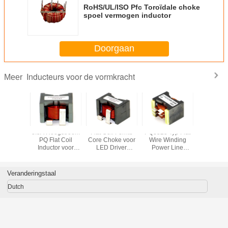
RoHS/UL/ISO Pfc Toroïdale choke
spoel vermogen inductor
Doorgaan
Inducteurs voor de vormkracht
Meer
 platte
8.5A Hoogstroom
Flat Coil Ferrite
PQ3525 Typ Flat
PQ-type 
ikkeling
PQ Flat Coil
Core Choke voor
Wire Winding
draad wik
hermde
Inductor voor
LED Driver
Power Line
afgesc
kke
Automotive OBC
Rectifier
Choke van IKP
vlakke k
eitsleiding
Electronics
induc
ikking
Veranderingstaal
Dutch